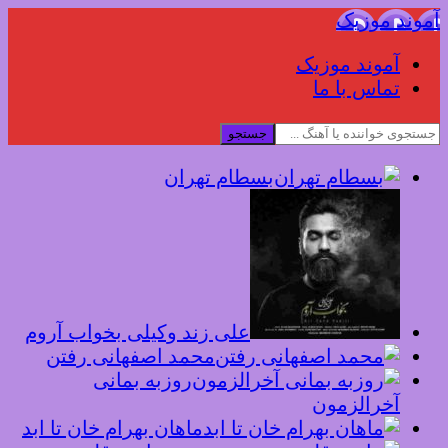
آموند موزیک
آموند موزیک
تماس با ما
جستجو
بسطام تهران
علی زند وکیلی بخواب آروم
محمد اصفهانی رفتن
روزبه بمانی
آخرالزمون
ماهان بهرام خان تا ابد