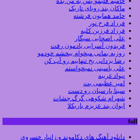
حامیم قلبمو پس به من بده
ماکان بند رویای تاریک
حامد همایون فرشته
فرزاد فرخ نور
فرزاد فرزین کلبه
علی اصحابی سیگار
فریدون آسرایی یادمون رفت
روزبه بمانی میخوام ببخشم خودمو
رضا یزدانی یخ تنهاییم رو آب کن
علی یاسینی نمیخواستم
نیواد غریبه
امیر عظیمی بت
سینا پارسیان رو دست
شهرام شکوهی گرگ چشات
ایوان بند عزیزم باریکلا
full
دانلود آهنگ های دکاموند و زانیار خسروی