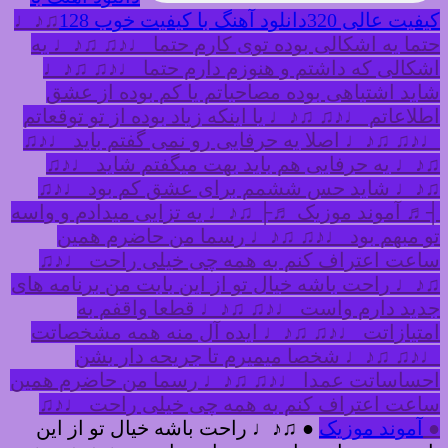
کیفیت عالی 320
دانلود آهنگ با کیفیت خوب 128
♫♪♩
حتما یه اشکالی بوده توی کارم حتما ♩♪♫ ♫♪♩ یه
اشکالی که داشتم و هنوزم دارم حتما ♩♪♫ ♫♪♩
شاید اشتباهی بوده مصاحباتم یا کم بوده از عشق
اطلاعاتم ♩♪♫ ♫♪♩ یا اینکه زیاد بوده از تو توقعاتم
♩♪♫ ♫♪♩ اصلا یه حرفایی رو نمی گفتم باید ♩♪♫
♫♪♩ یه حرفایی هم باید بهت میگفتم شاید ♩♪♫
♫♪♩ شاید حس ششمم برای عشق کم بود ♩♪♫
┤♬ آموند موزیک ♬├ ♫♪♩ یه تزایی میدادم و واسه
تو مبهم بود ♩♪♫ ♫♪♩ رسما من حاضرم همین
ساعت اعتراف کنم به همه چی خیلی راحت ♩♪♫
♫♪♩ راحت باشه خیال تو از این بابت من برنامه های
جدید دارم واست ♩♪♫ ♫♪♩ قطعا واقفم به
امتیازاتت ♩♪♫ ♫♪♩ ایده آل منه همه مشخصاتت
♩♪♫ ♫♪♩ شخصا میمیرم تا جریحه دار بشن
احساساتت عمدا ♩♪♫ ♫♪♩ رسما من حاضرم همین
ساعت اعتراف کنم به همه چی خیلی راحت ♩♪♫
●
آموند موزیک
● ♫♪♩ راحت باشه خیال تو از این