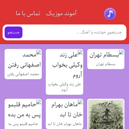
آموند موزیک
تماس با ما
جستجو
بسطام تهران
محمد اصفهانی رفتن
علی زند وکیلی بخواب
آروم
ماهان بهرام خان تا ابد
حامیم قلبمو پس به