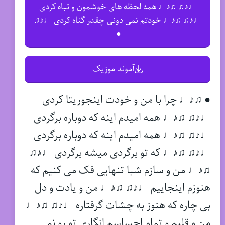
♩♪♫ ♫♪♩ همه لحظه های خوشمون و تباه کردی
♩♪♫ ♫♪♩ خودتم نمی دونی چقدر گناه کردی ♩♪♫
●
آموند موزیک
● ♫♪♩ چرا با من و خودت اینجوریتا کردی
♩♪♫ ♫♪♩ همه امیدم اینه که دوباره برگردی
♩♪♫ ♫♪♩ همه امیدم اینه که دوباره برگردی
♩♪♫ ♫♪♩ که تو برگردی میشه برگردی ♩♪♫
♫♪♩ من و سازم شبا تنهایی فک می کنیم که
هنوزم اینجاییم ♩♪♫ ♫♪♩ من و یادت و دل
بی چاره که هنوز به چشات گرفتاره ♩♪♫ ♫♪♩
من و قلبم و تمام احساسم انگاری تو رو نمی