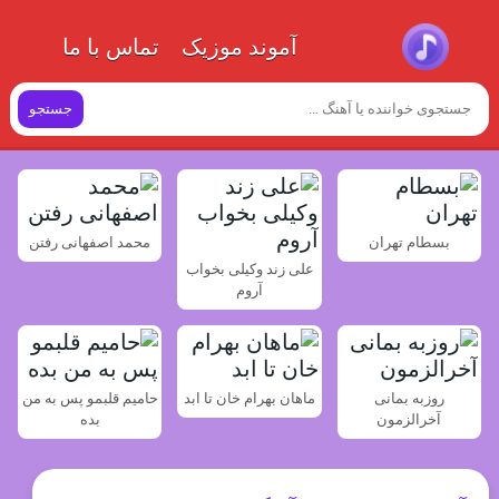
آموند موزیک
تماس با ما
جستجو
بسطام تهران
محمد اصفهانی رفتن
علی زند وکیلی بخواب
آروم
روزبه بمانی
ماهان بهرام خان تا ابد
حامیم قلبمو پس به من
آخرالزمون
بده