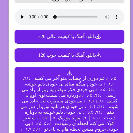
دانلود آهنگ با کیفیت عالی 320
دانلود آهنگ با کیفیت خوب 128
♫♪♩ غم دوری از چشات منو آخر می کشه ♩♪♫
♫♪♩ به خودم میگم میای بی خودی دلم خوشه
♩♪♫ ♫♪♩ بی خودی فکر میکنم یه روز از راه می
رسی ♩♪♫ ♫♪♩ دورباره می بینمت توی اوج بی
کسی ♩♪♫ ♫♪♩ بی خودی منتظرت لب جاده می
شینم ♩♪♫ ♫♪♩ بی خودی هر ثانیه تورو از دور می
بینم ♩♪♫ ♫♪♩ بی خودی دلم خوشه به دوباره
دیدنت ♩♪♫ ┤♬ آموند موزیک ♬├ ♫♪♩ ساعتو
کوک می کنم لحظه ی رسیدنت ♩♪♫ ♫♪♩ بی
خودی حروم میشن لحظه هام به پای تو ♩♪♫ ♫♪♩