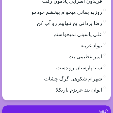
فریدون آسرایی یادمون رفت
روزبه بمانی میخوام ببخشم خودمو
رضا یزدانی یخ تنهاییم رو آب کن
علی یاسینی نمیخواستم
نیواد غریبه
امیر عظیمی بت
سینا پارسیان رو دست
شهرام شکوهی گرگ چشات
ایوان بند عزیزم باریکلا
full