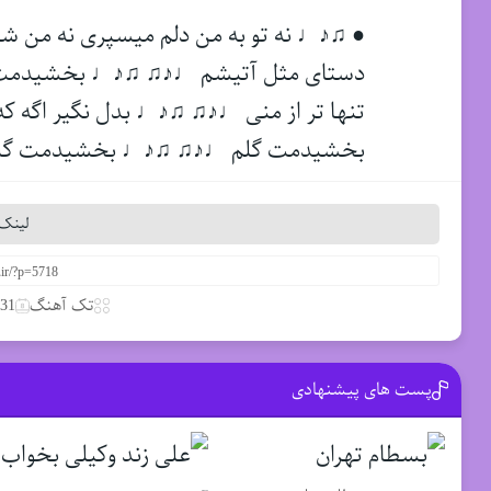
● ♫♪♩ نه تو به من دلم میسپری نه من ش
دستای مثل آتیشم ♩♪♫ ♫♪♩ بخشیدمت اگ
تنها تر از منی ♩♪♫ ♫♪♩ بدل نگیر اگه که
بخشیدمت گلم ♩♪♫ ♫♪♩ بخشیدمت گل
لینک 
تک آهنگ
31 مارس 2020
پست های پیشنهادی