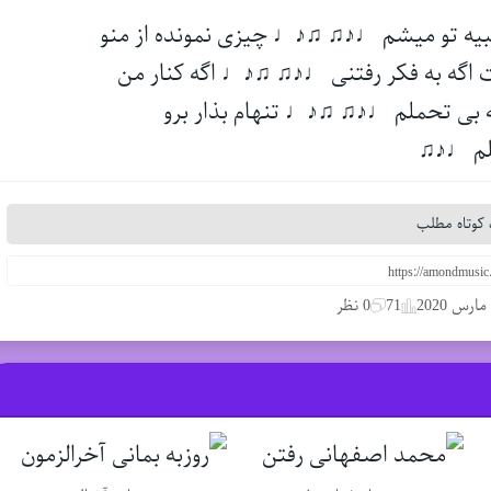
بیه تو میشم ♩♪♫ ♫♪♩ چیزی نمونده از منو
ه به فکر رفتنی ♩♪♫ ♫♪♩ اگه کنار من
 بی‌ تحملم ♩♪♫ ♫♪♩ تنهام بذار برو
م ♩♪♫
کوتاه مطلب
71
0 نظر