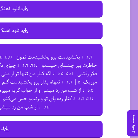
دانلود آهنگ 
دانلود آهنگ 
♫♪♩ بخشیدمت برو بخشیدمت نمون ♩♪♫ ♫♪♩ 
خاطرت ببر چشمای خیسمو ♩♪♫ ♫♪♩ چیزی نگو 
فکر رفتنی ♩♪♫ ♫♪♩ اگه کنار من تنها تر از من
موزیک ♬├ ♫♪♩ تنهام بذار برو بخشیدمت گلم ♩♪♫
♫♪♩ از شب من رد میشی‌ و از خواب گریه میپرم 
♩♪♫ ♫♪♩ کنار رده پای تو ویرنیمو حس می‌کنم ♩♪
♫♪♩ از شب من رد میشی‌ 
پست بعدی
آم