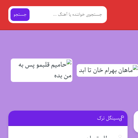
جستجو
سینگل ترک