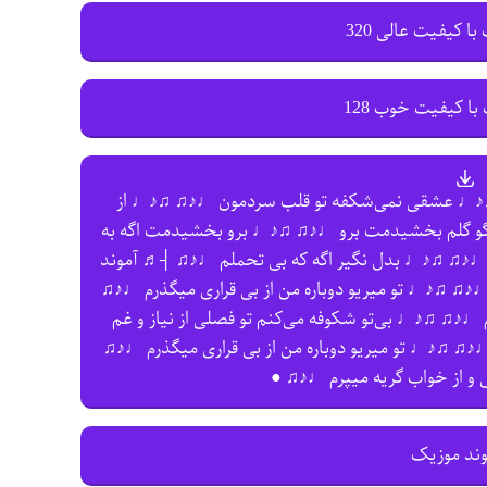
با کیفیت عالی 320
با کیفیت خوب 128
عشقی‌ نمی‌‌شکفه تو قلب سردمون ♩♪♫ ♫♪♩ از
گلم بخشیدمت برو ♩♪♫ ♫♪♩ برو بخشیدمت اگه به
ی ♩♪♫ ♫♪♩ بدل نگیر اگه که بی‌ تحملم ♩♪♫ ┤♬ آموند
 ♫♪♩ تو میریو دوباره من از بی‌ قراری میگذرم ♩♪♫
♩♪♫ ♫♪♩ بی‌تو شکوفه می‌کنم تو فصلی از نیاز و غم
♫ ♫♪♩ تو میریو دوباره من از بی‌ قراری میگذرم ♩♪♫
و از خواب گریه میپرم ♩♪♫ ●
وند موزیک