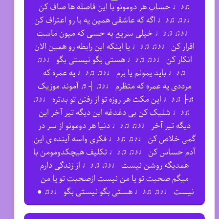
♫♪♩ حساب هر دومونو با این فاصله ها صاف کن
♩♪♫ ♫♪♩ اگه که عاشقی همین یه با رو اعتراف کن
♩♪♫ ♫♪♩ خیلی سریع به حسی که میون ماست
اقرار کن ♩♪♫ ♫♪♩ یا اینکه این رابطه رو همین الان
انکار کن ♩♪♫ ♫♪♩ هستی بگو نیستی بگو ♩♪♫
♫♪♩ باید یمونم یا برم ♩♪♫ ♫♪♩ یه عمره که
مرددی یه عمره که متظرم ♩♪♫ ┤♬ آموند موزیک
♬├ ♫♪♩ این مکث هر روزه تو از رفتن تو بدتره ♩♪♫
♫♪♩ شلیک کن بی دغدغه این دیگه تیر آخر این
دیگه تیر آخر ♩♪♫ ♫♪♩ دنیا هر دومونو از سر در
گمی خلاص کن ♩♪♫ ♫♪♩ فکری واسه آینده ی این
آدم حساس کن ♩♪♫ ♫♪♩ تکلیف هیچکدومومن با
همدیگه روشن نیست ♩♪♫ ♫♪♩ از زندگی دارم
میگم صحبت تو یا من نیست ازصحبت تو یا من
نیست ♩♪♫ ♫♪♩ هستی بگو نیستی بگو ♩♪♫ ●