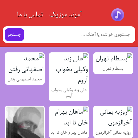
آموند موزیک
تماس با ما
جستجو
بسطام تهران
محمد اصفهانی رفتن
علی زند وکیلی بخواب
آروم
روزبه بمانی آخرالزمون
ماهان بهرام خان تا ابد