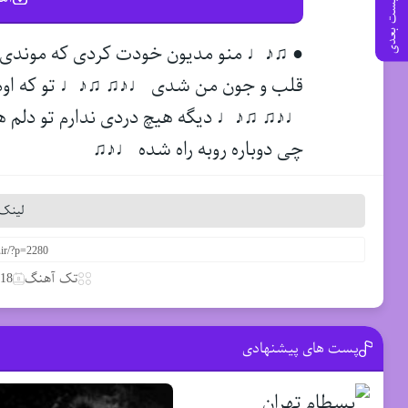
پست بعدی
● ♫♪♩ منو مدیون خودت کردی که موند
قلب و جون من شدی ♩♪♫ ♫♪♩ تو که اومد
♩♪♫ ♫♪♩ دیگه هیچ دردی ندارم تو دلم ه
چی دوباره روبه راه شده ♩♪♫
لینک 
تک آهنگ
18 مارس 2020
پست های پیشنهادی