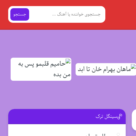
جستجو
سینگل ترک