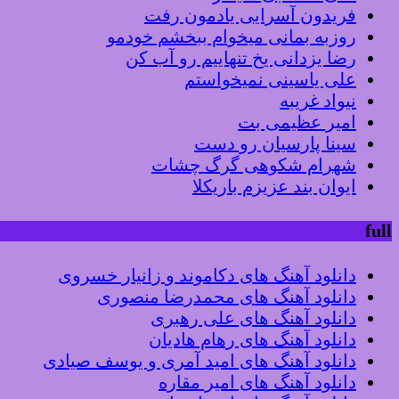
فریدون آسرایی یادمون رفت
روزبه بمانی میخوام ببخشم خودمو
رضا یزدانی یخ تنهاییم رو آب کن
علی یاسینی نمیخواستم
نیواد غریبه
امیر عظیمی بت
سینا پارسیان رو دست
شهرام شکوهی گرگ چشات
ایوان بند عزیزم باریکلا
full
دانلود آهنگ های دکاموند و زانیار خسروی
دانلود آهنگ های محمدرضا منصوری
دانلود آهنگ های علی رهبری
دانلود آهنگ های رهام هادیان
دانلود آهنگ های امید آمری و یوسف صیادی
دانلود آهنگ های امیر مقاره