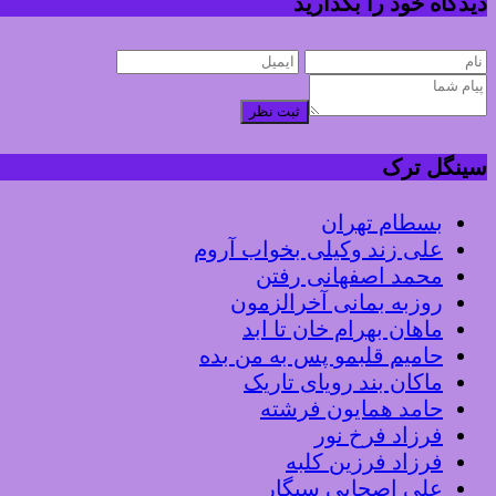
دیدگاه خود را بگذارید
ثبت نظر
سینگل ترک
بسطام تهران
علی زند وکیلی بخواب آروم
محمد اصفهانی رفتن
روزبه بمانی آخرالزمون
ماهان بهرام خان تا ابد
حامیم قلبمو پس به من بده
ماکان بند رویای تاریک
حامد همایون فرشته
فرزاد فرخ نور
فرزاد فرزین کلبه
علی اصحابی سیگار