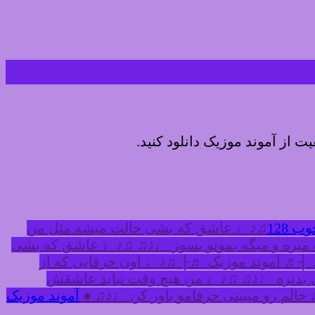
یت از آموند موزیک دانلود کنید.
 128
♫♪♩ عاشق که بشی حالت میشه مثل من
میره و میگه بمونو بسوز ♩♪♫ ♫♪♩ عاشق که بشی
 ┤♬ آموند موزیک ♬├ ♫♪♩ اون حرفایی که از
 بدتره ♩♪♫ ♫♪♩ من هیچ وقت نباید عاشقش
لم رو میبینی حرفامو باور کن ♩♪♫ ●
آموند موزیک