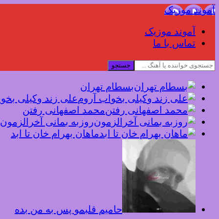
آموند موزیک
آموند موزیک
تماس با ما
جستجو
بسطام تهران
علی زند وکیلی بخو
محمد اصفهانی رفتن
روزبه بمانی آخرالزمون
ماهان بهرام خان تا ابد
حامیم قلبمو پس به من بده