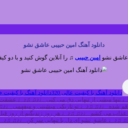
دانلود آهنگ امین حبیبی عاشق نشو
♫ عاشق نشو
امین حبیبی
♫
را آنلاین گوش کنید و با دو کیف
دانلود آهنگ با کیفیت عالی 320
دانلود آهنگ با کیفیت خوب
 تنها میشی از تنهایی دق می کنی ♩♪♫ ♫♪♩ عشقت 
اقم شده ♩♪♫ ♫♪♩ تو تاریکی میشینی و میفهمی ♩♪♫
عذاب می کشم ♩♪♫ ♫♪♩ هر روز زندیگیم از روز قبل
♫♪♩ عاشق نشو ای دل با تنهایی سر کن ♩♪♫ ♫♪♩ حا