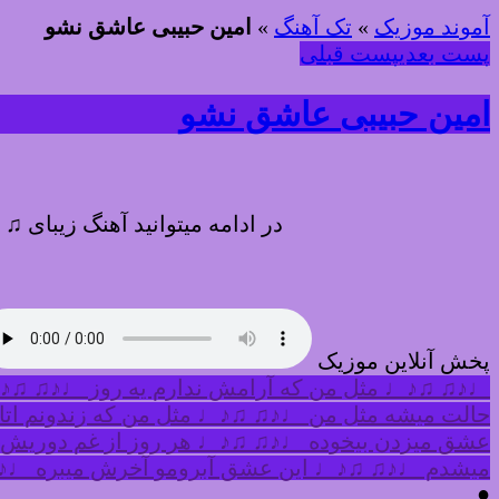
آموند موزیک
»
تک آهنگ
»
امین حبیبی عاشق نشو
پست بعدی
پست قبلی
امین حبیبی عاشق نشو
در ادامه میتوانید آهنگ زیبای 
پخش آنلاین موزیک
♩♪♫ ♫♪♩ مثل من که آرامش ندارم یه روز ♩♪♫ ♫♪♩
حالت میشه مثل من ♩♪♫ ♫♪♩ مثل من که زندونم ات
عشق میزدن بیخوده ♩♪♫ ♫♪♩ هر روز از غم دوریش 
میشدم ♩♪♫ ♫♪♩ این عشق آبرومو آخرش میبره ♩♪♫ 
●