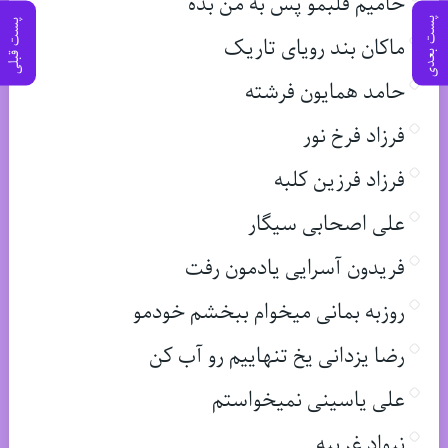
حامیم قلبمو پس به من بده
پست بعدی
پست قبلی
ماکان بند رویای تاریک
حامد همایون فرشته
فرزاد فرخ نور
فرزاد فرزین کلبه
علی اصحابی سیگار
فریدون آسرایی یادمون رفت
روزبه بمانی میخوام ببخشم خودمو
رضا یزدانی یخ تنهاییم رو آب کن
علی یاسینی نمیخواستم
نیواد غریبه