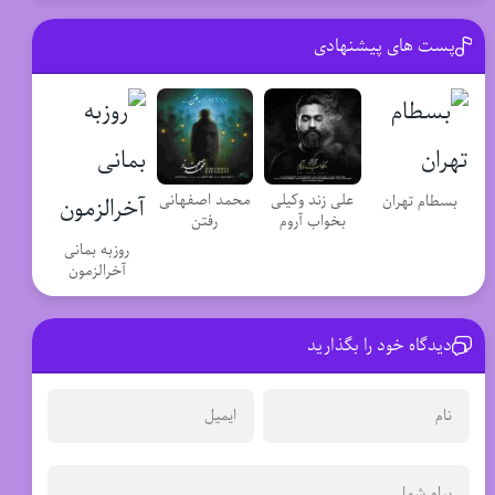
پست های پیشنهادی
علی زند وکیلی
محمد اصفهانی
بسطام تهران
بخواب آروم
رفتن
روزبه بمانی
آخرالزمون
دیدگاه خود را بگذارید