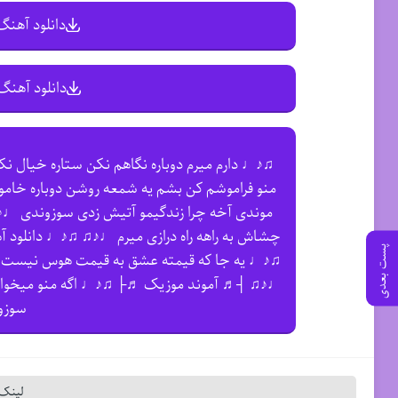
دانلود آهنگ 
دانلود آهنگ 
♫♪♩ دارم میرم دوباره نگاهم نکن ستاره خیال ن
منو فراموشم کن بشم یه شمعه روشن دوباره خا
موندی آخه چرا زندگیمو آتیش زدی سوزوندی ♩
چشاش به راهه راه درازی میرم ♩♪♫ ♫♪♩ دانلود 
پست بعدی
♫♪♩ یه جا که قیمته عشق به قیمت هوس نیست
♩♪♫ ┤♬ آموند موزیک ♬├ ♫♪♩ اگه منو میخواست
سوزو
لینک 