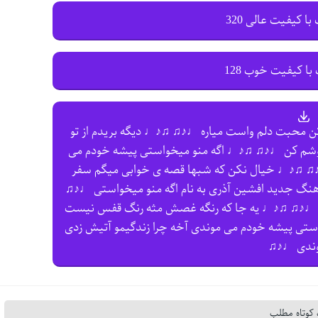
با کیفیت عالی 320
با کیفیت خوب 128
کن محبت دلم واست میاره ♩♪♫ ♫♪♩ دیگه بریدم از تو
موشم کن ♩♪♫ ♫♪♩ اگه منو میخواستی پیشه خودم می
♪♫ ♫♪♩ خیال نکن که شبها قصه ی خوابی میگم سفر
آهنگ جدید افشین آذری به نام اگه منو میخواستی ♩♪♫
 ♩♪♫ ♫♪♩ یه جا که رنگه غصش مثه رنگ قفس نیست
ی پیشه خودم می موندی آخه چرا زندگیمو آتیش زدی
ندی ♩♪♫
کوتاه مطلب