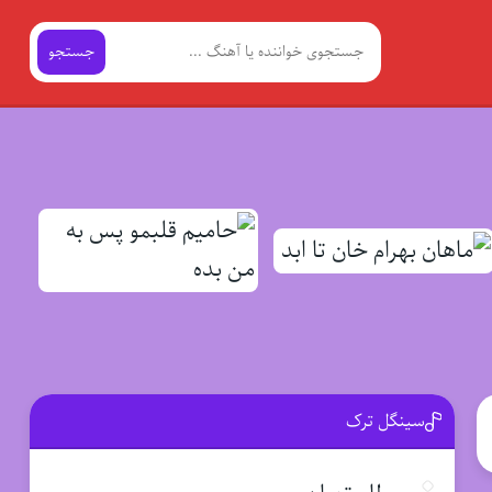
جستجو
سینگل ترک