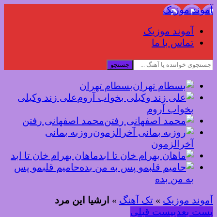
آموند موزیک
آموند موزیک
تماس با ما
جستجو
بسطام تهران
علی زند وکیلی
بخواب آروم
محمد اصفهانی رفتن
روزبه بمانی
آخرالزمون
ماهان بهرام خان تا ابد
حامیم قلبمو پس
به من بده
آموند موزیک
»
تک آهنگ
»
ارشیا این مرد
پست بعدی
پست قبلی