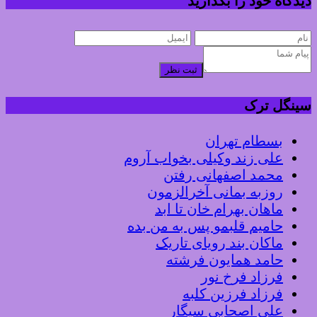
دیدگاه خود را بگذارید
ثبت نظر
سینگل ترک
بسطام تهران
علی زند وکیلی بخواب آروم
محمد اصفهانی رفتن
روزبه بمانی آخرالزمون
ماهان بهرام خان تا ابد
حامیم قلبمو پس به من بده
ماکان بند رویای تاریک
حامد همایون فرشته
فرزاد فرخ نور
فرزاد فرزین کلبه
علی اصحابی سیگار