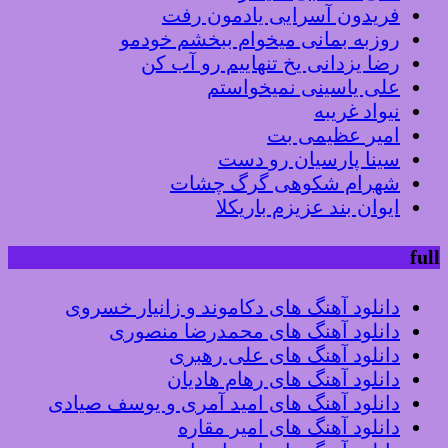
فریدون آسرایی یادمون رفت
روزبه بمانی میخوام ببخشم خودمو
رضا یزدانی یخ تنهاییم رو آب کن
علی یاسینی نمیخواستم
نیواد غریبه
امیر عظیمی بت
سینا پارسیان رو دست
شهرام شکوهی گرگ چشات
ایوان بند عزیزم باریکلا
full
دانلود آهنگ های دکاموند و زانیار خسروی
دانلود آهنگ های محمدرضا منصوری
دانلود آهنگ های علی رهبری
دانلود آهنگ های رهام هادیان
دانلود آهنگ های امید آمری و یوسف صیادی
دانلود آهنگ های امیر مقاره