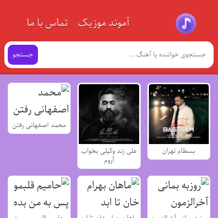
آموند موزیک
تماس با ما
جستجو
محمد اصفهانی رفتن
بسطام تهران
علی زند وکیلی بخواب
آروم