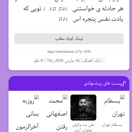
هر حادثه ی خواستنی ♩♪♫ ♫♪♩ تویی که
یادت نفس پنجره اس ♩♪♫
لینک کوتاه مطلب
تک آهنگ
16 مارس 2020
74
0 نظر
پست های پیشنهادی
علی زند وکیلی
بسطام تهران
بخواب آروم