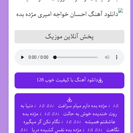
پخش آنلاین موزیک
دانلود آهنگ با کیفیت خوب 128
♫♪♩ مژده بده دارم میام سراغت ♩♪♫ ♫♪♩ دنیا به
روت خندیده خوش به حالت ♩♪♫ ♫♪♩ مژده بده
عاشقتم همیشه ♩♪♫ ♫♪♩ نگام نکن گر میگیره
نگاهت ♩♪♫ ♫♪♩ مژده بده نفس کشیده دریا ♩♪♫