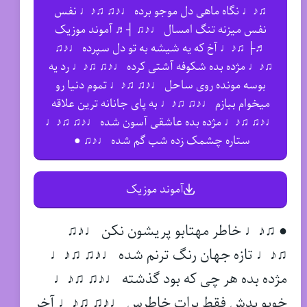
♫♪♩ نگاه ماهی دل موجو برده ♩♪♫ ♫♪♩ نفس
نفس میزنه تنگ امسال ♩♪♫ ┤♬ آموند موزیک
♬├ ♫♪♩ آخ که یه شیشه به تو دل سپرده ♩♪♫
♫♪♩ مژده بده شکوفه آشتی کرده ♩♪♫ ♫♪♩ رد یه
بوسه مونده روی ساحل ♩♪♫ ♫♪♩ تموم دنیا رو
میخوام ببازم ♩♪♫ ♫♪♩ به پای جانانه ترین علاقه
♩♪♫ ♫♪♩ مژده بده عاشقی آسون شده ♩♪♫ ♫♪♩
ستاره چشمک زده شب گم شده ♩♪♫ ●
آموند موزیک
● ♫♪♩ خاطر مهتابو پریشون نکن ♩♪♫
♫♪♩ تازه جهان رنگ ترنم شده ♩♪♫ ♫♪♩
مژده بده هر چی که بود گذشته ♩♪♫ ♫♪♩
خوبو بدش فقط برات خاطرس ♩♪♫ ♫♪♩ آخر