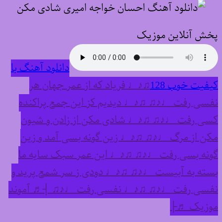
پخش آنلاین موزیک
دانلود آهنگ با
کیفیت خوب 128
♫♪♩ فریاد که از عمر جهان هر
نفسی رفت ♩♪♫ ♫♪♩ دیدیم کز این جمع پراکنده
کسی رفت ♩♪♫ ♫♪♩ شادی مکن از زادن و شیون
مکن از مرگ ♩♪♫ ♫♪♩ زین گونه بسی آمد و زین
گونه بسی رفت ♩♪♫ ♫♪♩ این عمر سبک سایه ما
بسته به آبیست ♩♪♫ ♫♪♩ دودی ز سر شمع پرید و
نفسی رفت ♩♪♫ ♫♪♩ نفسی رفت ♩♪♫ ┤♬ آموند
موزیک ♬├