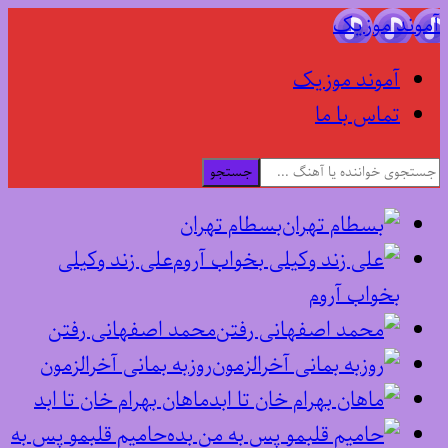
آموند موزیک
آموند موزیک
تماس با ما
جستجو
بسطام تهران
علی زند وکیلی
بخواب آروم
محمد اصفهانی رفتن
روزبه بمانی آخرالزمون
ماهان بهرام خان تا ابد
حامیم قلبمو پس به