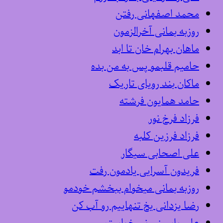
محمد اصفهانی رفتن
روزبه بمانی آخرالزمون
ماهان بهرام خان تا ابد
حامیم قلبمو پس به من بده
ماکان بند رویای تاریک
حامد همایون فرشته
فرزاد فرخ نور
فرزاد فرزین کلبه
علی اصحابی سیگار
فریدون آسرایی یادمون رفت
روزبه بمانی میخوام ببخشم خودمو
رضا یزدانی یخ تنهاییم رو آب کن