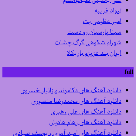
علی یاسینی نمیخواستم
نیواد غریبه
امیر عظیمی بت
سینا پارسیان رو دست
شهرام شکوهی گرگ چشات
ایوان بند عزیزم باریکلا
full
دانلود آهنگ های دکاموند و زانیار خسروی
دانلود آهنگ های محمدرضا منصوری
دانلود آهنگ های علی رهبری
دانلود آهنگ های رهام هادیان
دانلود آهنگ های امید آمری و یوسف صیادی