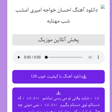
پخش آنلاین موزیک
دانلود آهنگ با کیفیت خوب 128
♫♪♩ شاید وقتی تو می رسی نباشم ♩♪♫ ♫♪♩ که
دستاتو توی دستام بگیرم ♩♪♫ ♫♪♩ نمی دونی چه
حالی ام از این که ♩♪♫ ♫♪♩ همون روزی تو می رسی