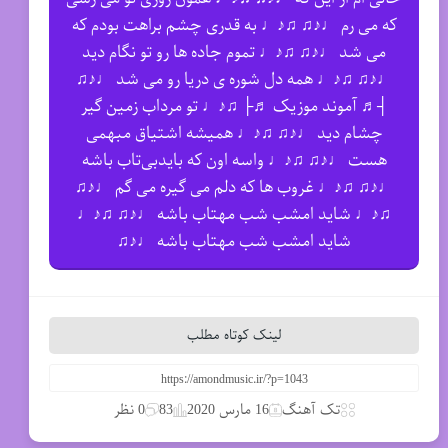
که می رم ♩♪♫ ♫♪♩ به قدری چشم براهت بودم که
می شد ♩♪♫ ♫♪♩ تموم جاده ها رو تو نگام دید
♩♪♫ ♫♪♩ همه دل شوره ی دریا رو می شد ♩♪♫
┤♬ آموند موزیک ♬├ ♫♪♩ تو مرداب زمین گیر
چشام دید ♩♪♫ ♫♪♩ همیشه اشتیاق مبهمی
هست ♩♪♫ ♫♪♩ واسه اون که بایدبی‌تاب باشه
♩♪♫ ♫♪♩ غروب ها که دلم می گیره می گم ♩♪♫
♫♪♩ شاید امشب شب مهتاب باشه ♩♪♫ ♫♪♩
شاید امشب شب مهتاب باشه ♩♪♫
لینک کوتاه مطلب
تک آهنگ
16 مارس 2020
83
0 نظر