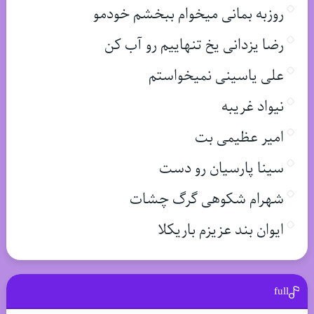
روزبه بمانی میخوام ببخشم خودمو
رضا یزدانی یخ تنهاییم رو آب کن
علی یاسینی نمیخواستم
نیواد غریبه
امیر عظیمی بت
سینا پارسیان رو دست
شهرام شکوهی گرگ چشات
ایوان بند عزیزم باریکلا
full