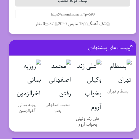
لینک کوتاه مطلب
تک آهنگ
15 مارس 2020
57
0 نظر
پست های پیشنهادی
بسطام تهران
محمد اصفهانی
روزبه بمانی
رفتن
آخرالزمون
علی زند وکیلی
بخواب آروم