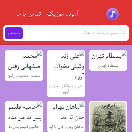
آموند موزیک
تماس با ما
جستجو
بسطام تهران
محمد اصفهانی رفتن
علی زند وکیلی بخواب
آروم
ماهان بهرام خان تا ابد
حامیم قلبمو پس به